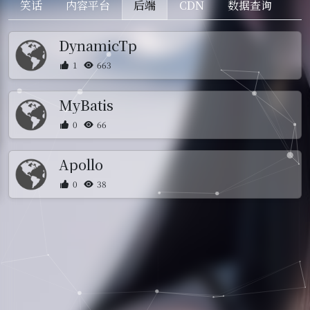
笑话
内容平台
后端
CDN
数据查询
DynamicTp
1
663
MyBatis
0
66
Apollo
0
38