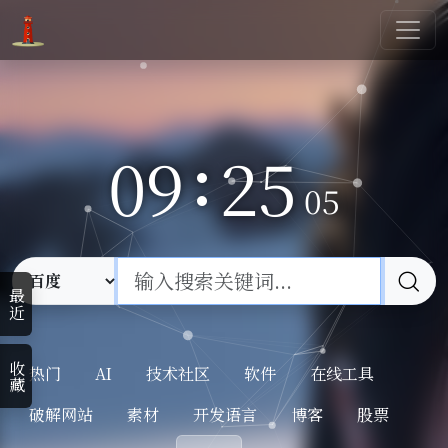
:
09
25
05
最近
收藏
热门
AI
技术社区
软件
在线工具
破解网站
素材
开发语言
博客
股票