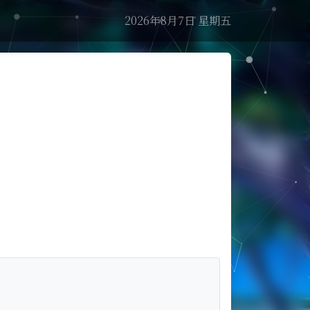
2026年8月7日 星期五
干支
丙午年丙申月癸丑日
生肖
马
星座
狮子座
节日
节气
立秋